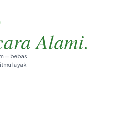
cara Alami.
am — bebas
litmu layak